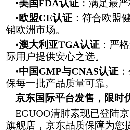
•
美国
FDA
认证
：满足最严
•
欧盟
CE
认证
：符合欧盟
销欧洲市场。
•
澳大利亚
TGA
认证
：严格
际用户提供安心之选。
•
中国
GMP
与
CNAS
认证
：
保每一批产品质量可靠。
京东
国际平台
发售，限时
EGUOO清肺素现已登陆京
旗舰店，京东品质保障为您