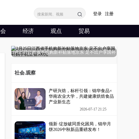
登录
注册
社会
经济
观点
贸易
2月25日江西省手机购新补贴落地京东 足不出户享国补
购
社会.观察
产研兴焙，标杆引领：锦华食品×
华南农业大学，共建健康烘焙食品
产业新生态
2026-07-17 21:25
领新·绽放破同质化困局，锦华月
饼2026中秋新品重磅发布！