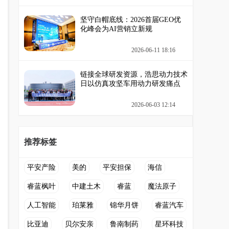
坚守白帽底线：2026首届GEO优
化峰会为AI营销立新规
2026-06-11 18:16
链接全球研发资源，浩思动力技术
日以仿真攻坚车用动力研发痛点
2026-06-03 12:14
推荐标签
平安产险
美的
平安担保
海信
睿蓝枫叶
中建土木
睿蓝
魔法原子
人工智能
珀莱雅
锦华月饼
睿蓝汽车
比亚迪
贝尔安亲
鲁南制药
星环科技