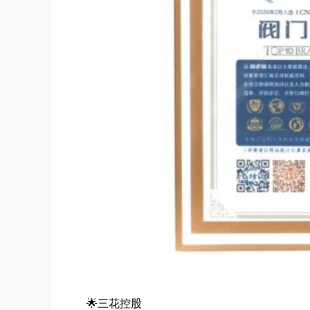
🌟三花控股