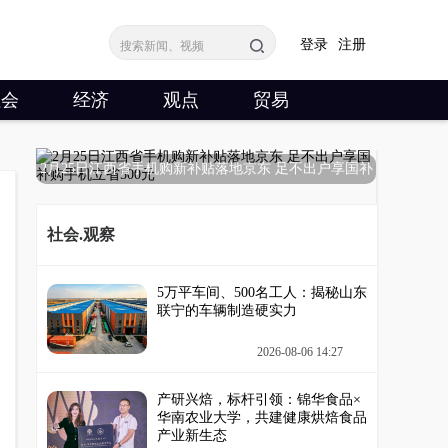
登录
注册
社会
经济
观点
贸易
2月25日江西省手机购新补贴落地京东 足不出户享国补
购
社会.观察
5万平车间、500名工人：揭秘山东
联宁的车辆制造硬实力
2026-08-06 14:27
产研兴焙，标杆引领：锦华食品×
华南农业大学，共建健康烘焙食品
产业新生态