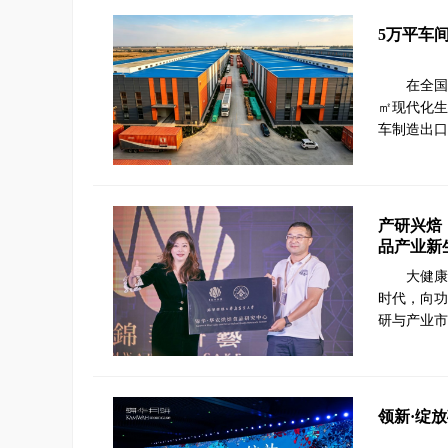
5万平车
在全国
㎡现代化生
车制造出口
产研兴焙
品产业新
大健康
时代，向功
研与产业市
领新·绽