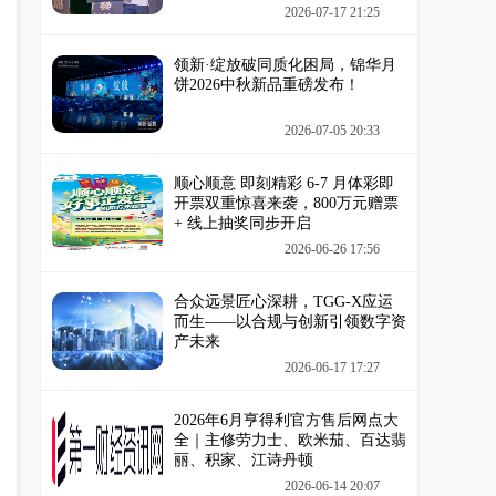
2026-07-17 21:25
领新·绽放破同质化困局，锦华月
饼2026中秋新品重磅发布！
2026-07-05 20:33
顺心顺意 即刻精彩 6-7 月体彩即
开票双重惊喜来袭，800万元赠票
+ 线上抽奖同步开启
2026-06-26 17:56
合众远景匠心深耕，TGG-X应运
而生——以合规与创新引领数字资
产未来
2026-06-17 17:27
2026年6月亨得利官方售后网点大
全｜主修劳力士、欧米茄、百达翡
丽、积家、江诗丹顿
2026-06-14 20:07