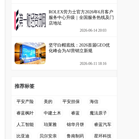
ROLEX劳力士官方2026年6月客户
服务中心升级｜全国服务热线及门
店地址
2026-06-14 20:03
坚守白帽底线：2026首届GEO优
化峰会为AI营销立新规
2026-06-11 18:16
推荐标签
平安产险
美的
平安担保
海信
睿蓝枫叶
中建土木
睿蓝
魔法原子
人工智能
珀莱雅
锦华月饼
睿蓝汽车
比亚迪
贝尔安亲
鲁南制药
星环科技