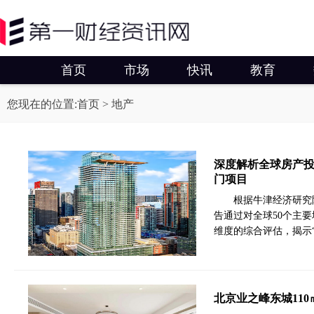
首页
市场
快讯
教育
您现在的位置:
首页
> 地产
深度解析全球房产投资
门项目
根据牛津经济研究
告通过对全球50个主
维度的综合评估，揭示
北京业之峰东城11