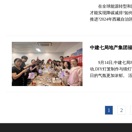
在全球能源转型和
才能实现降碳减排?如
推进?2024年西藏自
中建七局地产集团福
9月14日,中建七
动,DIY灯笼制作与猜
日的气氛更加浓郁。 
1
2